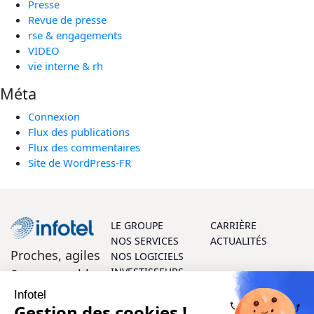
Presse
Revue de presse
rse & engagements
VIDEO
vie interne & rh
Méta
Connexion
Flux des publications
Flux des commentaires
Site de WordPress-FR
LE GROUPE
CARRIÈRE
NOS SERVICES
ACTUALITÉS
Proches, agiles
NOS LOGICIELS
INVESTISSEURS
& responsables
Infotel
On vous aide ?
Gestion des cookies !