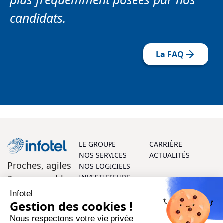
candidats.
La FAQ
LE GROUPE
CARRIÈRE
NOS SERVICES
ACTUALITÉS
Proches, agiles
NOS LOGICIELS
INVESTISSEURS
& responsables
Infotel
On vous aide ?
Gestion des cookies !
Nous respectons votre vie privée