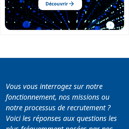
Découvrir
Vous vous interrogez sur notre
fonctionnement, nos missions ou
notre processus de recrutement ?​
Voici les réponses aux questions les
plus fréquemment posées par nos