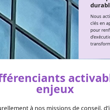
durabl
Nous acti
clés en a
pour renf
d’exécuti
transfor
ifférenciants activab
enjeux
urellement à nos missions de conseil, d’