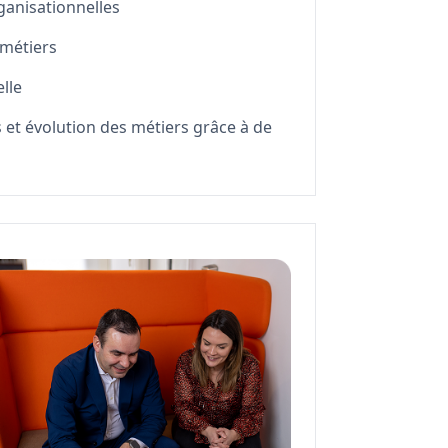
anisationnelles​
étiers​​
le​
et évolution des métiers grâce à de