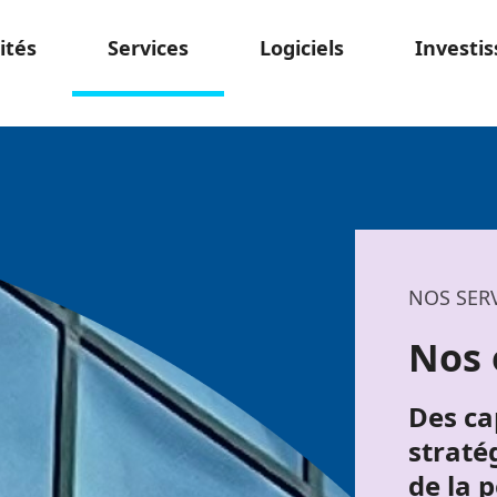
ités
Services
Logiciels
Investis
NOS SER
Nos 
Des ca
straté
de la 