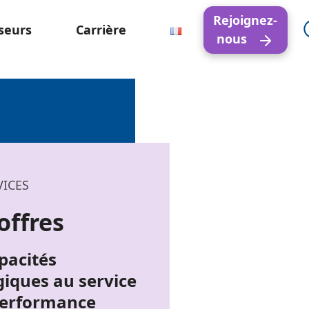
Rejoignez-
seurs
Carrière
nous
VICES
offres
pacités
giques au service
performance