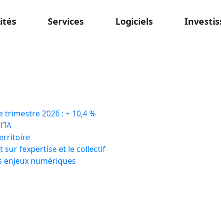
ités
Services
Logiciels
Investis
e trimestre 2026 : + 10,4 %
l’IA
erritoire
ur l’expertise et le collectif
des enjeux numériques