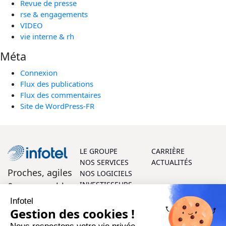
Revue de presse
rse & engagements
VIDEO
vie interne & rh
Méta
Connexion
Flux des publications
Flux des commentaires
Site de WordPress-FR
LE GROUPE
CARRIÈRE
NOS SERVICES
ACTUALITÉS
Proches, agiles
NOS LOGICIELS
INVESTISSEURS
& responsables
Infotel
On vous aide ?
Gestion des cookies !