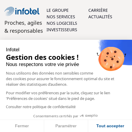
LE GROUPE
CARRIÈRE
NOS SERVICES
ACTUALITÉS
Proches, agiles
NOS LOGICIELS
INVESTISSEURS
& responsables
On vous aide ?
Infotel
Gestion des cookies !
Parlons ensemble ! Vos questions et vos retours sont les
Nous respectons votre vie privée
bienvenus, et notre équipe d’experts se fera un plaisir de
vous aider à chaque étape.
Nous utilisons des données non sensibles comme
des cookies pour assurer le fonctionnement optimal du site et
Contactez-nous
réaliser des statistiques d’audience.
Pour modifier vos préférences par la suite, cliquez sur le lien
SUIVEZ-
'Préférences de cookies' situé dans le pied de page.
NOUS:
1,265
73,500
1,053
Consulter notre politique de confidentialité
Consentements certifiés par
Fermer
Paramétrer
Tout accepter