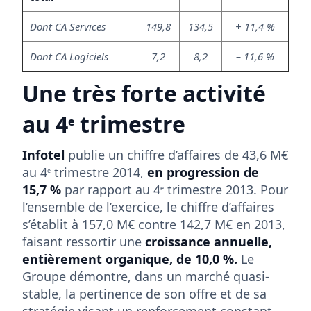
Dont CA Services
149,8
134,5
+ 11,4 %
Dont CA Logiciels
7,2
8,2
– 11,6 %
Une très forte activité
au 4
trimestre
e
Infotel
publie un chiffre d’affaires de 43,6 M€
au 4
trimestre 2014,
en progression de
e
15,7 %
par rapport au 4
trimestre 2013. Pour
e
l’ensemble de l’exercice, le chiffre d’affaires
s’établit à 157,0 M€ contre 142,7 M€ en 2013,
faisant ressortir une
croissance annuelle,
entièrement organique, de 10,0 %.
Le
Groupe démontre, dans un marché quasi-
stable, la pertinence de son offre et de sa
stratégie visant un renforcement constant