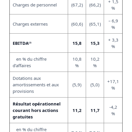
+ 1,5
Charges de personnel
(67,2)
(66,2)
%
– 6,9
Charges externes
(60,6)
(65,1)
%
+ 3,3
EBITDA
15,8
15,3
(2)
%
en % du chiffre
10,8
10,2
d’affaires
%
%
Dotations aux
+17,1
amortissements et aux
(5,9)
(5,0)
%
provisions
Résultat opérationnel
-4,2
courant hors actions
11,2
11,7
%
gratuites
en % du chiffre