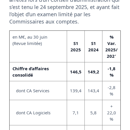
s’est tenu le 24 septembre 2025, et ayant fait
l’objet d’un examen limité par les
Commissaires aux comptes.
en M€, au 30 juin
%
(Revue limitée)
S1
S1
Var.
2025
2024
2025/
202′
Chiffre d’affaires
-1,8
146,5
149,2
consolidé
%
-2,8
dont CA Services
139,4
143,4
%
+
dont CA Logiciels
7,1
5,8
22,0
%