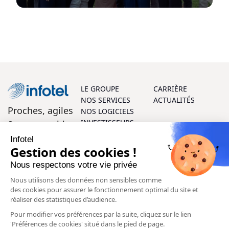
LE GROUPE
CARRIÈRE
NOS SERVICES
ACTUALITÉS
Proches, agiles
NOS LOGICIELS
INVESTISSEURS
& responsables
Infotel
On vous aide ?
Gestion des cookies !
Nous respectons votre vie privée
Parlons ensemble ! Vos questions et vos retours sont les
Nous utilisons des données non sensibles comme
bienvenus, et notre équipe d’experts se fera un plaisir de
des cookies pour assurer le fonctionnement optimal du site et
vous aider à chaque étape.
réaliser des statistiques d’audience.
Pour modifier vos préférences par la suite, cliquez sur le lien
Contactez-nous
'Préférences de cookies' situé dans le pied de page.