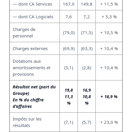
— dont CA Services
167,0
149,8
+ 11,5 %
— dont CA Logiciels
7,6
7,2
+ 5,3 %
Charges de
(79,0)
(71,5)
+ 10,5 %
personnel
Charges externes
(69,9)
(63,3)
+ 10,4 %
Dotations aux
amortissements et
(3,1)
(2,8)
+ 10,4 %
provisions
Résultat net (part du
19,8
16,9
Groupe)
11,3
10,8
+ 16,9 %
En % du chiffre
%
%
d’affaires
Impôts sur les
(7,1)
(5,7)
+ 23,0 %
résultats