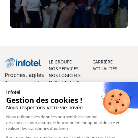
LE GROUPE
CARRIÈRE
NOS SERVICES
ACTUALITÉS
Proches, agiles
NOS LOGICIELS
INVESTISSEURS
& responsables
Infotel
On vous aide ?
Gestion des cookies !
Nous respectons votre vie privée
Parlons ensemble ! Vos questions et vos retours sont les
Nous utilisons des données non sensibles comme
bienvenus, et notre équipe d’experts se fera un plaisir de
des cookies pour assurer le fonctionnement optimal du site et
vous aider à chaque étape.
réaliser des statistiques d’audience.
Pour modifier vos préférences par la suite, cliquez sur le lien