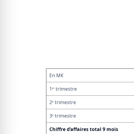
En M€
1
trimestre
er
2
trimestre
e
3
trimestre
e
Chiffre d’affaires total 9 mois