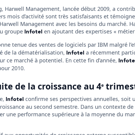
ng, Harwell Management, lancée début 2009, a contrib
ers mois d’activité sont très satisfaisants et témoign
Harwell Management avec les besoins du marché. Ha
Infotel
 du groupe
en ajoutant des expertises « métier
nne tenue des ventes de logiciels par IBM malgré l’ef
Infotel
 de la dématérialisation,
a récemment partic
Infote
 sur ce marché à potentiel. En cette fin d’année,
pour 2010.
ite de la croissance au 4
trimes
e
Infotel
re,
confirme ses perspectives annuelles, soit u
 croissance au second semestre. Dans un contexte d
cher une performance supérieure à la moyenne du mar
tif aux opportunités de croissance externe susceptibl