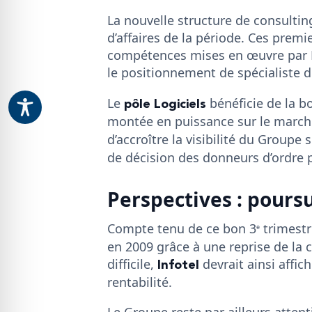
La nouvelle structure de consulti
d’affaires de la période. Ces premi
compétences mises en œuvre par 
le positionnement de spécialiste
pôle Logiciels
Le
bénéficie de la bo
montée en puissance sur le marché
d’accroître la visibilité du Groupe
de décision des donneurs d’ordre 
Perspectives : poursu
Compte tenu de ce bon 3
trimest
e
en 2009 grâce à une reprise de la
Infotel
difficile,
devrait ainsi affi
rentabilité.
Le Groupe reste par ailleurs atten