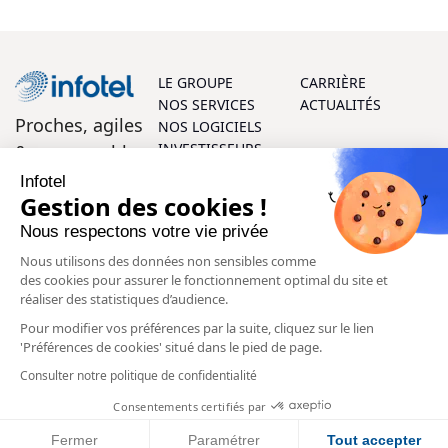
LE GROUPE
CARRIÈRE
NOS SERVICES
ACTUALITÉS
Proches, agiles
NOS LOGICIELS
INVESTISSEURS
& responsables
Infotel
On vous aide ?
Gestion des cookies !
Nous respectons votre vie privée
Parlons ensemble ! Vos questions et vos retours sont les
Nous utilisons des données non sensibles comme
bienvenus, et notre équipe d’experts se fera un plaisir de
des cookies pour assurer le fonctionnement optimal du site et
vous aider à chaque étape.
réaliser des statistiques d’audience.
Pour modifier vos préférences par la suite, cliquez sur le lien
Contactez-nous
'Préférences de cookies' situé dans le pied de page.
Consulter notre politique de confidentialité
SUIVEZ-
NOUS:
1,265
73,500
1,053
Consentements certifiés par
Fermer
Paramétrer
Tout accepter