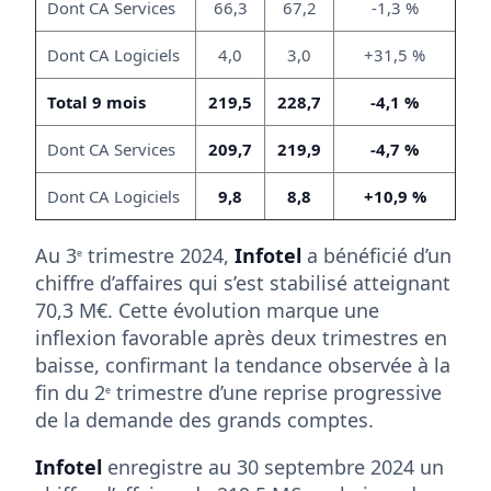
Dont CA Services
66,3
67,2
-1,3 %
Dont CA Logiciels
4,0
3,0
+31,5 %
Total 9 mois
219,5
228,7
-4,1 %
Dont CA Services
209,7
219,9
-4,7 %
Dont CA Logiciels
9,8
8,8
+10,9 %
Au 3
trimestre 2024,
Infotel
a bénéficié d’un
e
chiffre d’affaires qui s’est stabilisé atteignant
70,3 M€. Cette évolution marque une
inflexion favorable après deux trimestres en
baisse, confirmant la tendance observée à la
fin du 2
trimestre d’une reprise progressive
e
de la demande des grands comptes.
Infotel
enregistre au 30 septembre 2024 un