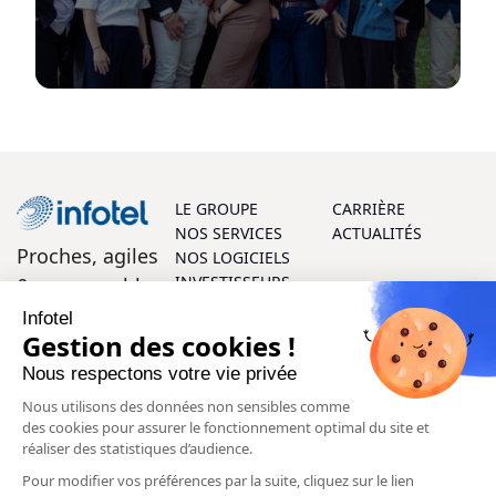
LE GROUPE
CARRIÈRE
NOS SERVICES
ACTUALITÉS
Proches, agiles
NOS LOGICIELS
INVESTISSEURS
& responsables
Infotel
On vous aide ?
Gestion des cookies !
Nous respectons votre vie privée
Parlons ensemble ! Vos questions et vos retours sont les
Nous utilisons des données non sensibles comme
bienvenus, et notre équipe d’experts se fera un plaisir de
des cookies pour assurer le fonctionnement optimal du site et
vous aider à chaque étape.
réaliser des statistiques d’audience.
Pour modifier vos préférences par la suite, cliquez sur le lien
Contactez-nous