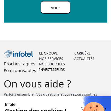
VOIR
LE GROUPE
CARRIÈRE
NOS SERVICES
ACTUALITÉS
Proches, agiles
NOS LOGICIELS
INVESTISSEURS
& responsables
On vous aide ?
Parlons ensemble ! Vos questions et vos retours sont les
bienvenus, et notre équipe d’experts se fera un plaisir de
Infotel
vous aider à chaque étape.
Gestion des cookies !