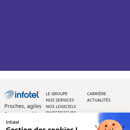
LE GROUPE
CARRIÈRE
NOS SERVICES
ACTUALITÉS
Proches, agiles
NOS LOGICIELS
INVESTISSEURS
& responsables
Infotel
On vous aide ?
Gestion des cookies !