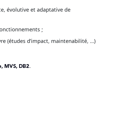
e, évolutive et adaptative de
fonctionnements ;
re (études d’impact, maintenabilité, …)
e, MVS, DB2
.