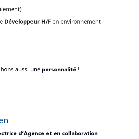
alement)
de
Développeur H/F
en environnement
personnalité
chons aussi une
!
lien
rectrice d’Agence et en collaboration