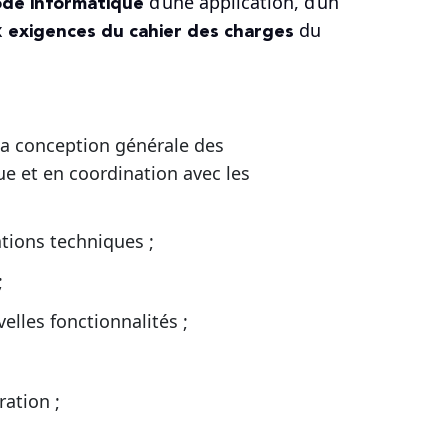
ode informatique
d’une application, d’un
exigences du cahier des charges
x
du
 la conception générale des
que et en coordination avec les
ations techniques ;
;
lles fonctionnalités ;
ration ;