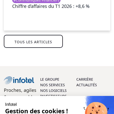
#Communiqués Financiers
Chiffre d’affaires du T1 2026 : +8,6 %
TOUS LES ARTICLES
LE GROUPE
CARRIÈRE
NOS SERVICES
ACTUALITÉS
Proches, agiles
NOS LOGICIELS
INVESTISSEURS
& responsables
Infotel
On vous aide ?
Gestion des cookies !