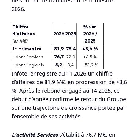
de son chiffre d’affaires du 1
trimestre
2026.
Chiffre
% var.
d’affaires
2026
2025
2026 /
(en M€)
2025
1
trimestre
81,9
75,4
+8,6 %
er
– dont Services
76,7
72,0
+6,5 %
– dont Logiciels
5,2
3,4
+52,9 %
Infotel enregistre au T1 2026 un chiffre
d’affaires de 81,9 M€, en progression de +8,6
%. Après le rebond engagé au T4 2025, ce
début d’année confirme le retour du Groupe
sur une trajectoire de croissance portée par
l’ensemble de ses activités.
L’activité Services
s’établit à 76,7 M€, en